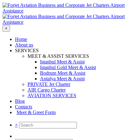
×
Home
About us
SERVICES
MEET & ASSIST SERVICES
Istanbul Meet & Assist
Istanbul Gold Meet & Assist
Bodrum Meet & Assist
Antalya Meet & Assist
PRIVATE Jet Charter
AIR Cargo Charter
AVIATION SERVICES
Blog
Contacts
Meet & Greet Form
×