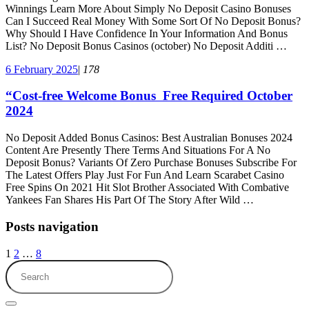
Winnings Learn More About Simply No Deposit Casino Bonuses
Can I Succeed Real Money With Some Sort Of No Deposit Bonus?
Why Should I Have Confidence In Your Information And Bonus
List? No Deposit Bonus Casinos (october) No Deposit Additi …
6 February 2025
|
178
“Cost-free Welcome Bonus ️ Free Required October
2024
No Deposit Added Bonus Casinos: Best Australian Bonuses 2024
Content Are Presently There Terms And Situations For A No
Deposit Bonus? Variants Of Zero Purchase Bonuses Subscribe For
The Latest Offers Play Just For Fun And Learn Scarabet Casino
Free Spins On 2021 Hit Slot Brother Associated With Combative
Yankees Fan Shares His Part Of The Story After Wild …
Posts navigation
1
2
…
8