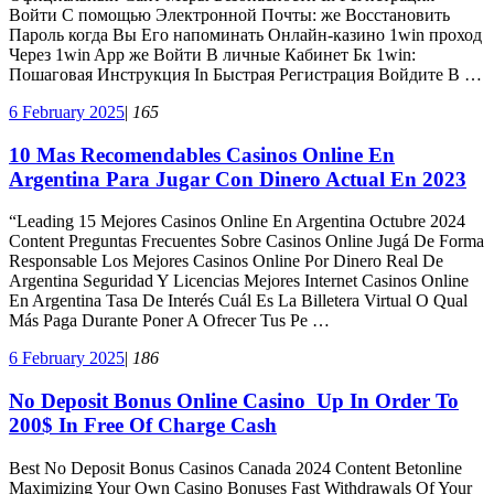
Войти С помощью Электронной Почты: же Восстановить
Пароль когда Вы Его напоминать Онлайн-казино 1win проход
Через 1win App же Войти В личные Кабинет Бк 1win:
Пошаговая Инструкция In Быстрая Регистрация Войдите В …
6 February 2025
|
165
10 Mas Recomendables Casinos Online En
Argentina Para Jugar Con Dinero Actual En 2023
“Leading 15 Mejores Casinos Online En Argentina Octubre 2024
Content Preguntas Frecuentes Sobre Casinos Online Jugá De Forma
Responsable Los Mejores Casinos Online Por Dinero Real De
Argentina Seguridad Y Licencias Mejores Internet Casinos Online
En Argentina Tasa De Interés Cuál Es La Billetera Virtual O Qual
Más Paga Durante Poner A Ofrecer Tus Pe …
6 February 2025
|
186
No Deposit Bonus Online Casino ️ Up In Order To
200$ In Free Of Charge Cash
Best No Deposit Bonus Casinos Canada 2024 Content Betonline
Maximizing Your Own Casino Bonuses Fast Withdrawals Of Your