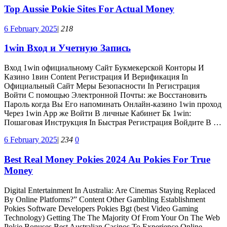
Top Aussie Pokie Sites For Actual Money
6 February 2025
|
218
1win Вход и Учетную Запись
Вход 1win официальному Сайт Букмекерской Конторы И
Казино 1вин Content Регистрация И Верификация In
Официальный Сайт Меры Безопасности In Регистрация
Войти С помощью Электронной Почты: же Восстановить
Пароль когда Вы Его напоминать Онлайн-казино 1win проход
Через 1win App же Войти В личные Кабинет Бк 1win:
Пошаговая Инструкция In Быстрая Регистрация Войдите В …
6 February 2025
|
234
0
Best Real Money Pokies 2024 Au Pokies For True
Money
Digital Entertainment In Australia: Are Cinemas Staying Replaced
By Online Platforms?” Content Other Gambling Establishment
Pokies Software Developers Pokies Bgt (best Video Gaming
Technology) Getting The The Majority Of From Your On The Web
Pokie Bonuses Best Australian Casinos To Experience Online