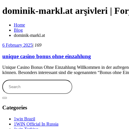
dominik-markl.at arşivleri | For
Home
Blog
dominik-markl.at
6 February 2025
|
169
unique casino bonus ohne einzahlung
Unique Casino Bonus Ohne Einzahlung Willkommen in der aufregenden
können. Besonders interessant sind die sogenannten “Bonus ohne Einz
Categories
1win Brazil
1WIN Official In Russia