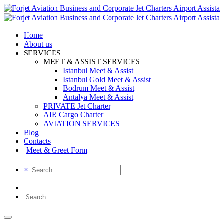
Home
About us
SERVICES
MEET & ASSIST SERVICES
Istanbul Meet & Assist
Istanbul Gold Meet & Assist
Bodrum Meet & Assist
Antalya Meet & Assist
PRIVATE Jet Charter
AIR Cargo Charter
AVIATION SERVICES
Blog
Contacts
Meet & Greet Form
×